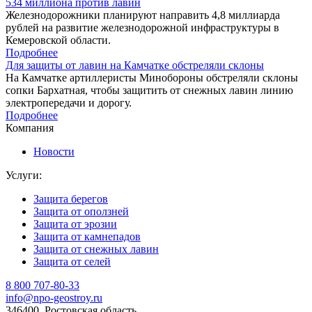
534 миллиона против лавин
Железнодорожники планируют направить 4,8 миллиарда
рублей на развитие железнодорожной инфраструктуры в
Кемеровской области.
Подробнее
Для защиты от лавин на Камчатке обстреляли склоны
На Камчатке артиллеристы Минобороны обстреляли склоны
сопки Бархатная, чтобы защитить от снежных лавин линию
электропередачи и дорогу.
Подробнее
Компания
Новости
Услуги:
Защита берегов
Защита от оползней
Защита от эрозии
Защита от камнепадов
Защита от снежных лавин
Защита от селей
8 800 707-80-33
info@npo-geostroy.ru
346400, Ростовская область.,