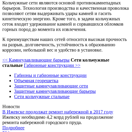
Кольчужные сети являются основой противокамнепадных
барьеров. Технология производства и качественная проволока
позволяют сетям выдерживать удары камней и гасить
кинетическую энергию. Кроме того, в задачи кольчужных
сеток входит удерживание камней и сорвавшихся обломков
горных пород до момента их извлечения.
К преимуществам наших сетей относится высокая прочность
на разрыв, долговечность, устойчивость к образованию
коррозии, небольшой вес и удобство в установке.
<< Камнеулавливающие барьеры
Сети кольчужные
стальные
Габионные конструкции >>
Габионы и габионные конструкции
Объемная георешетка
Защитные камнеулавливающие сети
Защитные камнеулавливающие барьеры
Сети кольчужные стальные
Новости
В Ижевске продолжат ремонт набережной в 2017 году
Ижевску необходимо 4,2 млрд рублей на продолжение
ремонта набережной городского пруда.
Подробнее