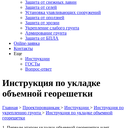
Защита от снежных лавин
Защита от селей
Установка улавливающих сооружений
Защита от оползней
Защита от эрозии
Укрепление слабого грунта
Армирование грунта
Защита от БПЛА
Online-заявка
Контакты
Еще
Инструкции
ГОСТы
Вопрос-ответ
Инструкция по укладке
объемной георешетки
Главная
>
Проектировщикам
>
Инструкции
>
Инструкция по
укреплению грунта
>
Инструкция по укладке объемной
георешетки
1. Первым этапом укладки объемной георешетки идет