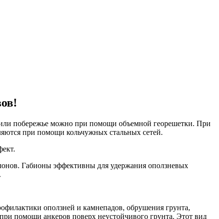
ов!
н или побережье можно при помощи объемной георешетки. При
пляются при помощи кольчужных стальных сетей.
ект.
клонов. Габионы эффективны для удержания оползневых
.
рофилактики оползней и камнепадов, обрушения грунта,
 при помощи анкеров поверх неустойчивого грунта. Этот вид