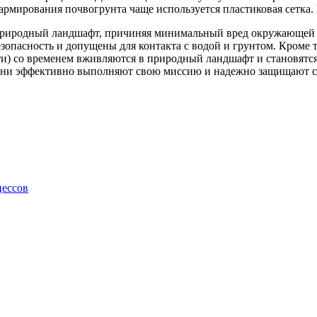
 армирования почвогрунта чаще используется пластиковая сетка
риродный ландшафт, причиняя минимальный вред окружающей ср
опасность и допущены для контакта с водой и грунтом. Кроме т
ети) со временем вживляются в природный ландшафт и становят
 они эффективно выполняют свою миссию и надежно защищают с
цессов