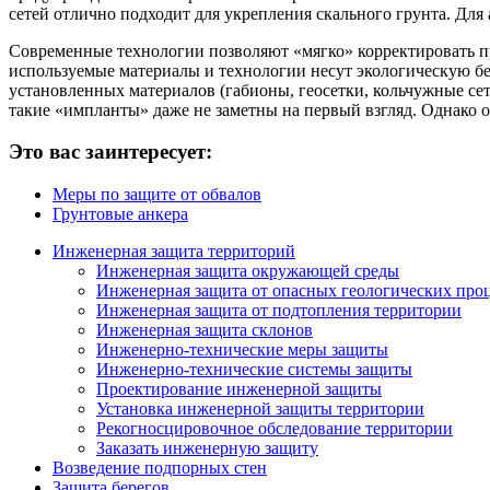
сетей отлично подходит для укрепления скального грунта. Для
Современные технологии позволяют «мягко» корректировать п
используемые материалы и технологии несут экологическую без
установленных материалов (габионы, геосетки, кольчужные с
такие «импланты» даже не заметны на первый взгляд. Однако
Это вас заинтересует:
Меры по защите от обвалов
Грунтовые анкера
Инженерная защита территорий
Инженерная защита окружающей среды
Инженерная защита от опасных геологических про
Инженерная защита от подтопления территории
Инженерная защита склонов
Инженерно-технические меры защиты
Инженерно-технические системы защиты
Проектирование инженерной защиты
Установка инженерной защиты территории
Рекогносцировочное обследование территории
Заказать инженерную защиту
Возведение подпорных стен
Защита берегов