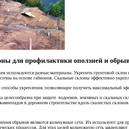
оны для профилактики оползней и обрыв
жек используются разные материалы. Укрепить грунтовой скло
 стены на основе габионов. Скальные склоны эффективно укре
 способы укрепления, позволяющие получить максимальный эфф
ка целесообразна при защите водоемов, земляных и скальных с
 камнепадов в дорожном строительстве вдоль скалистых склонов
ления обрывов являются кольчужные сети. Их используют для п
ческих процессов. Для этих целей кольчужную сеть закрепляют