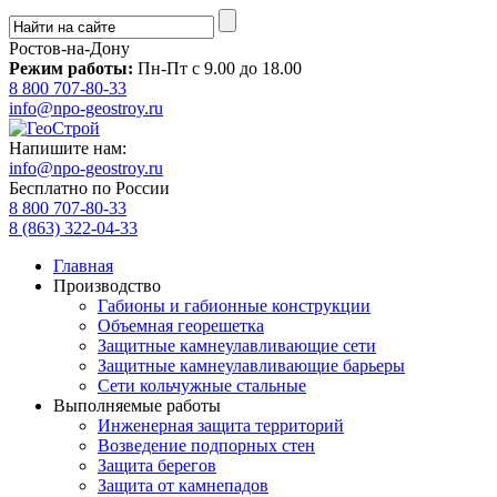
Ростов-на-Дону
Режим работы:
Пн-Пт с 9.00 до 18.00
8 800 707-80-33
info@npo-geostroy.ru
Напишите нам:
info@npo-geostroy.ru
Бесплатно по России
8 800 707-80-33
8 (863) 322-04-33
Главная
Производство
Габионы и габионные конструкции
Объемная георешетка
Защитные камнеулавливающие сети
Защитные камнеулавливающие барьеры
Сети кольчужные стальные
Выполняемые работы
Инженерная защита территорий
Возведение подпорных стен
Защита берегов
Защита от камнепадов