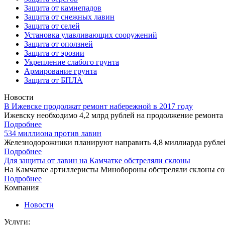
Защита от камнепадов
Защита от снежных лавин
Защита от селей
Установка улавливающих сооружений
Защита от оползней
Защита от эрозии
Укрепление слабого грунта
Армирование грунта
Защита от БПЛА
Новости
В Ижевске продолжат ремонт набережной в 2017 году
Ижевску необходимо 4,2 млрд рублей на продолжение ремонта 
Подробнее
534 миллиона против лавин
Железнодорожники планируют направить 4,8 миллиарда рублей
Подробнее
Для защиты от лавин на Камчатке обстреляли склоны
На Камчатке артиллеристы Минобороны обстреляли склоны соп
Подробнее
Компания
Новости
Услуги: