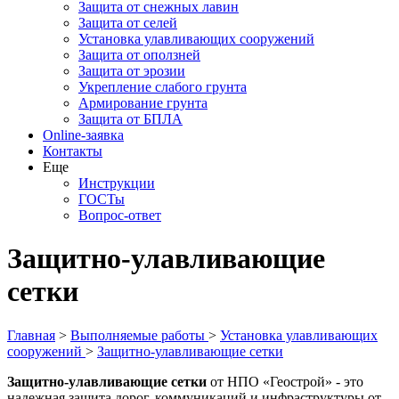
Защита от снежных лавин
Защита от селей
Установка улавливающих сооружений
Защита от оползней
Защита от эрозии
Укрепление слабого грунта
Армирование грунта
Защита от БПЛА
Online-заявка
Контакты
Еще
Инструкции
ГОСТы
Вопрос-ответ
Защитно-улавливающие
сетки
Главная
>
Выполняемые работы
>
Установка улавливающих
сооружений
>
Защитно-улавливающие сетки
Защитно-улавливающие сетки
от НПО «Геострой» - это
надежная защита дорог, коммуникаций и инфраструктуры от