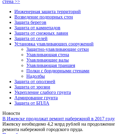
стена >>
Инженерная защита территорий
Возведение подпорных стен
Защита берегов
Защита от камнепадов
Защита от снежных лавин
Защита от селей
Установка улавливающих сооружений
Защитно-улавливающие сетки
Улавливающая стена
Улавливающие валы
Улавливающая траншея
Полки с бордюрными стенами
Надолбы
Защита от оползней
Защита от эрозии
Укрепление слабого грунта
Армирование грунта
Защита от БПЛА
Новости
В Ижевске продолжат ремонт набережной в 2017 году
Ижевску необходимо 4,2 млрд рублей на продолжение
ремонта набережной городского пруда.