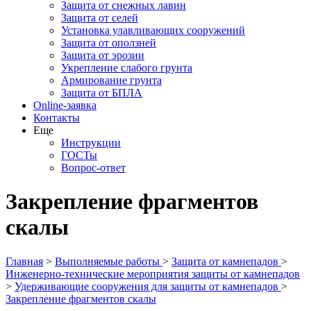
Защита от снежных лавин
Защита от селей
Установка улавливающих сооружений
Защита от оползней
Защита от эрозии
Укрепление слабого грунта
Армирование грунта
Защита от БПЛА
Online-заявка
Контакты
Еще
Инструкции
ГОСТы
Вопрос-ответ
Закрепление фрагментов
скалы
Главная
>
Выполняемые работы
>
Защита от камнепадов
>
Инженерно-технические мероприятия защиты от камнепадов
>
Удерживающие сооружения для защиты от камнепадов
>
Закрепление фрагментов скалы