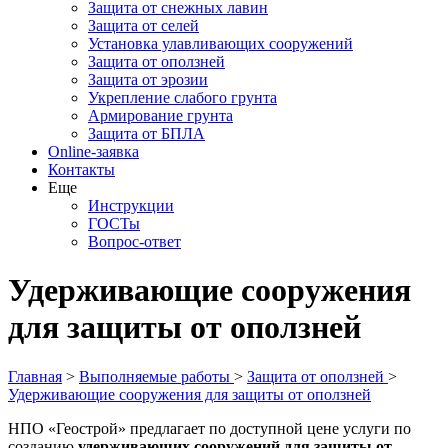
Защита от снежных лавин
Защита от селей
Установка улавливающих сооружений
Защита от оползней
Защита от эрозии
Укрепление слабого грунта
Армирование грунта
Защита от БПЛА
Online-заявка
Контакты
Еще
Инструкции
ГОСТы
Вопрос-ответ
Удерживающие сооружения
для защиты от оползней
Главная
>
Выполняемые работы
>
Защита от оползней
>
Удерживающие сооружения для защиты от оползней
НПО «Геострой» предлагает по доступной цене услуги по
созданию
удерживающих сооружений для защиты от