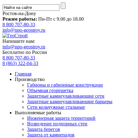
Ростов-на-Дону
Режим работы:
Пн-Пт с 9.00 до 18.00
8 800 707-80-33
info@npo-geostroy.ru
Напишите нам:
info@npo-geostroy.ru
Бесплатно по России
8 800 707-80-33
8 (863) 322-04-33
Главная
Производство
Габионы и габионные конструкции
Объемная георешетка
Защитные камнеулавливающие сети
Защитные камнеулавливающие барьеры
Сети кольчужные стальные
Выполняемые работы
Инженерная защита территорий
Возведение подпорных стен
Защита берегов
Защита от камнепадов