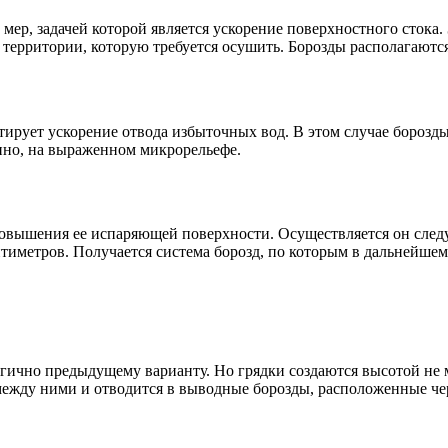
мер, задачей которой является ускорение поверхностного стока.
территории, которую требуется осушить. Борозды располагаются
тирует ускорение отвода избыточных вод. В этом случае борозды
нно, на выраженном микрорельефе.
 повышения ее испаряющей поверхности. Осуществляется он сле
тиметров. Получается система борозд, по которым в дальнейшем
огично предыдущему варианту. Но грядки создаются высотой не
 между ними и отводится в выводные борозды, расположенные чер