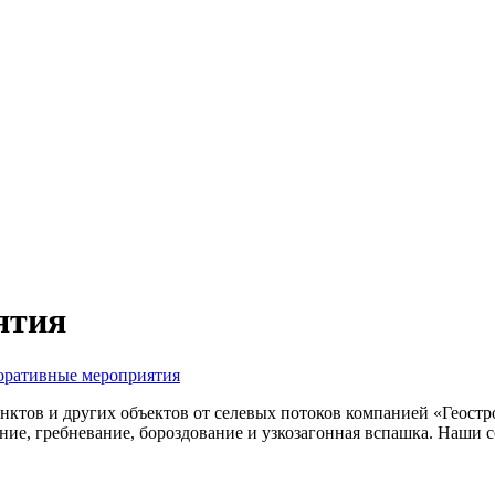
ятия
оративные мероприятия
нктов и других объектов от селевых потоков компанией «Геост
ние, гребневание, бороздование и узкозагонная вспашка. Наши 