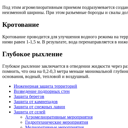
Под этим агромелиоративным приемом подразумевается создан
неизменной ширины. При этом разъемные борозды и свалы дол
Кротование
Кротование проводится для улучшения водного режима на терр
ними равен 1-1,5 м. В результате, вода перенаправляется в ни
Глубокое рыхление
Глубокое рыхление заключается в отведении жидкости через ра
помнить, что она на 0,2-0,3 метра меньше минимальной глуби
основания, водный, тепловой и воздушный.
Инженерная защита территорий
Возведение подпорных стен
Защита берегов
Защита от камнепадов
Защита от снежных лавин
Защита от селей
Агромелиоративные мероприятия
Гидротехнические мероприятия
Мелиоративные мероприятия