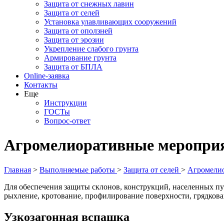
Защита от снежных лавин
Защита от селей
Установка улавливающих сооружений
Защита от оползней
Защита от эрозии
Укрепление слабого грунта
Армирование грунта
Защита от БПЛА
Online-заявка
Контакты
Еще
Инструкции
ГОСТы
Вопрос-ответ
Агромелиоративные меропри
Главная
>
Выполняемые работы
>
Защита от селей
>
Агромели
Для обеспечения защиты склонов, конструкций, населенных пу
рыхление, кротование, профилирование поверхности, грядкова
Узкозагонная вспашка