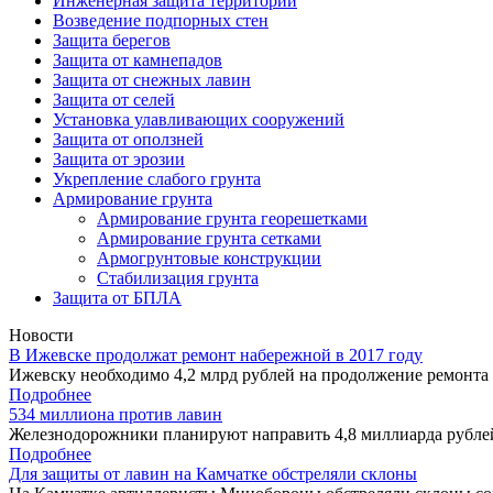
Инженерная защита территорий
Возведение подпорных стен
Защита берегов
Защита от камнепадов
Защита от снежных лавин
Защита от селей
Установка улавливающих сооружений
Защита от оползней
Защита от эрозии
Укрепление слабого грунта
Армирование грунта
Армирование грунта георешетками
Армирование грунта сетками
Армогрунтовые конструкции
Стабилизация грунта
Защита от БПЛА
Новости
В Ижевске продолжат ремонт набережной в 2017 году
Ижевску необходимо 4,2 млрд рублей на продолжение ремонта 
Подробнее
534 миллиона против лавин
Железнодорожники планируют направить 4,8 миллиарда рублей
Подробнее
Для защиты от лавин на Камчатке обстреляли склоны