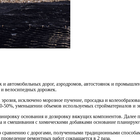
х и автомобильных дорог, аэродромов, автостоянок и промышлен
х и велосипедных дорожек.
а эрозия, исключено морозное пучение, просадка и колеообразов
 40-50%, уменьшении объемов используемых стройматериалов и э
анировку основания и дозировку вяжущих компонентов. Далее п
та и смешивания с химическими добавками основание планируют
о сравнению с дорогами, полученными традиционными способами
 проведение ремонтных работ сокращается в 2 раза.