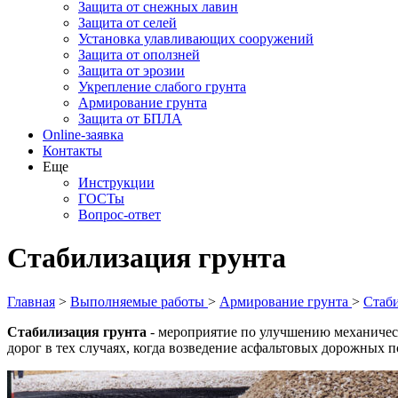
Защита от снежных лавин
Защита от селей
Установка улавливающих сооружений
Защита от оползней
Защита от эрозии
Укрепление слабого грунта
Армирование грунта
Защита от БПЛА
Online-заявка
Контакты
Еще
Инструкции
ГОСТы
Вопрос-ответ
Стабилизация грунта
Главная
>
Выполняемые работы
>
Армирование грунта
>
Стаби
Стабилизация грунта
- мероприятие по улучшению механическ
дорог в тех случаях, когда возведение асфальтовых дорожных