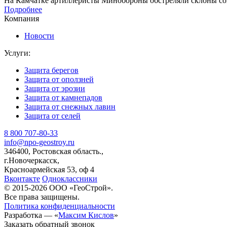
На Камчатке артиллеристы Минобороны обстреляли склоны соп
Подробнее
Компания
Новости
Услуги:
Защита берегов
Защита от оползней
Защита от эрозии
Защита от камнепадов
Защита от снежных лавин
Защита от селей
8 800 707-80-33
info@npo-geostroy.ru
346400, Ростовская область.,
г.Новочеркасск,
Красноармейская 53, оф 4
Вконтакте
Одноклассники
© 2015-2026 ООО «ГеоСтрой».
Все права защищены.
Политика конфиденциальности
Разработка — «
Максим Кислов
»
Заказать обратный звонок