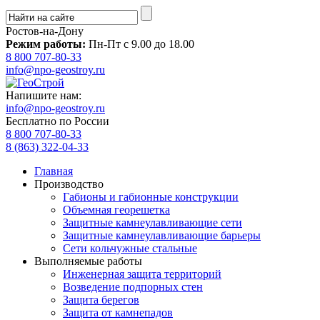
Ростов-на-Дону
Режим работы:
Пн-Пт с 9.00 до 18.00
8 800 707-80-33
info@npo-geostroy.ru
Напишите нам:
info@npo-geostroy.ru
Бесплатно по России
8 800 707-80-33
8 (863) 322-04-33
Главная
Производство
Габионы и габионные конструкции
Объемная георешетка
Защитные камнеулавливающие сети
Защитные камнеулавливающие барьеры
Сети кольчужные стальные
Выполняемые работы
Инженерная защита территорий
Возведение подпорных стен
Защита берегов
Защита от камнепадов