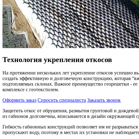
Технология укрепления откосов
На протяжении нескольких лет укрепление откосов успешно в
создать эффективную и долговечную конструкцию, которая “вж
подтопляемых склонах. Важное преимущество георешетки - ее у
комплексе с геотекстилем.
Оформить заказ
Спросить специалиста
Заказать звонок
Защитить откос от обрушения, размытия грунтовой и дождево
из габионов долговечны, вписываются в дизайн окружающей с
Гибкость габионных конструкций позволяет им не разрываться
пропускают воду, поэтому в местах их установки не наблюдаетс