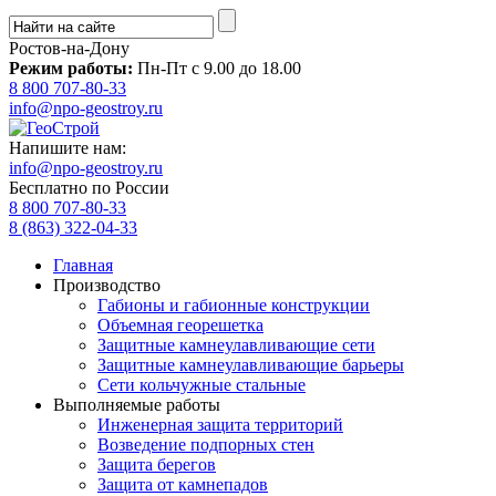
Ростов-на-Дону
Режим работы:
Пн-Пт с 9.00 до 18.00
8 800 707-80-33
info@npo-geostroy.ru
Напишите нам:
info@npo-geostroy.ru
Бесплатно по России
8 800 707-80-33
8 (863) 322-04-33
Главная
Производство
Габионы и габионные конструкции
Объемная георешетка
Защитные камнеулавливающие сети
Защитные камнеулавливающие барьеры
Сети кольчужные стальные
Выполняемые работы
Инженерная защита территорий
Возведение подпорных стен
Защита берегов
Защита от камнепадов