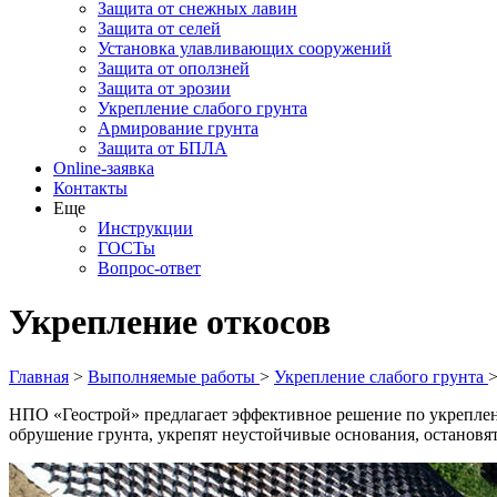
Защита от снежных лавин
Защита от селей
Установка улавливающих сооружений
Защита от оползней
Защита от эрозии
Укрепление слабого грунта
Армирование грунта
Защита от БПЛА
Online-заявка
Контакты
Еще
Инструкции
ГОСТы
Вопрос-ответ
Укрепление откосов
Главная
>
Выполняемые работы
>
Укрепление слабого грунта
НПО «Геострой» предлагает эффективное решение по укреплен
обрушение грунта, укрепят неустойчивые основания, остановят