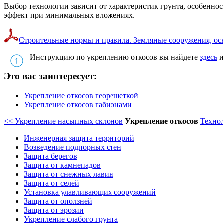
Выбор технологии зависит от характеристик грунта, особенно
эффект при минимальных вложениях.
Строительные нормы и правила. Земляные сооружения, о
Инструкцию по укреплению откосов вы найдете
здесь
и
Это вас заинтересует:
Укрепление откосов георешеткой
Укрепление откосов габионами
<< Укрепление насыпных склонов
Укрепление откосов
Техно
Инженерная защита территорий
Возведение подпорных стен
Защита берегов
Защита от камнепадов
Защита от снежных лавин
Защита от селей
Установка улавливающих сооружений
Защита от оползней
Защита от эрозии
Укрепление слабого грунта