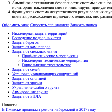
Альпийские технологии безопасности: системы активног
мониторинг накопления снега и инициируют принудительн
Французская система искусственного регулирования сп
является расположение взрывчатого вещества: оно распо
Оформить заказ
Спросить специалиста
Заказать звонок
Инженерная защита территорий
Возведение подпорных стен
Защита берегов
Защита от камнепадов
Защита от снежных лавин
Профилактические мероприятия
Инженерно-технические мероприятия
Горнолыжное строительство
Защита от селей
Установка улавливающих сооружений
Защита от оползней
Защита от эрозии
Укрепление слабого грунта
Армирование грунта
Защита от БПЛА
Новости
В Ижевске продолжат ремонт набережной в 2017 году