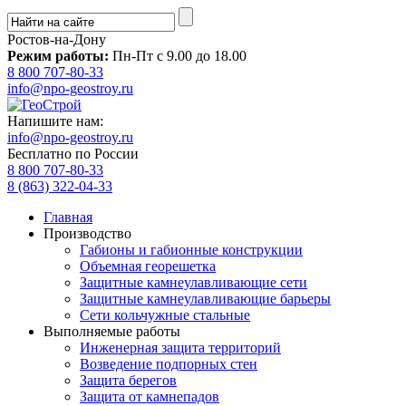
Ростов-на-Дону
Режим работы:
Пн-Пт с 9.00 до 18.00
8 800 707-80-33
info@npo-geostroy.ru
Напишите нам:
info@npo-geostroy.ru
Бесплатно по России
8 800 707-80-33
8 (863) 322-04-33
Главная
Производство
Габионы и габионные конструкции
Объемная георешетка
Защитные камнеулавливающие сети
Защитные камнеулавливающие барьеры
Сети кольчужные стальные
Выполняемые работы
Инженерная защита территорий
Возведение подпорных стен
Защита берегов
Защита от камнепадов