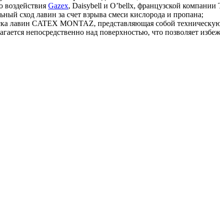
о воздействия
Gazex
, Daisybell и O’bellx, французской компании
ый сход лавин за счет взрыва смеси кислорода и пропана;
уска лавин CATEX MONTAZ, представляющая собой техническую 
лагается непосредственно над поверхностью, что позволяет изб