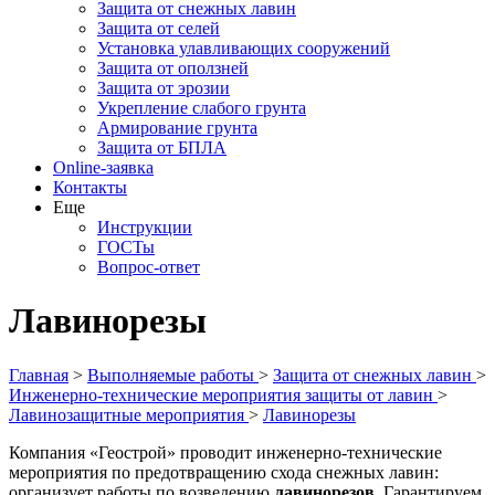
Защита от снежных лавин
Защита от селей
Установка улавливающих сооружений
Защита от оползней
Защита от эрозии
Укрепление слабого грунта
Армирование грунта
Защита от БПЛА
Online-заявка
Контакты
Еще
Инструкции
ГОСТы
Вопрос-ответ
Лавинорезы
Главная
>
Выполняемые работы
>
Защита от снежных лавин
>
Инженерно-технические мероприятия защиты от лавин
>
Лавинозащитные мероприятия
>
Лавинорезы
Компания «Геострой» проводит инженерно-технические
мероприятия по предотвращению схода снежных лавин:
организует работы по возведению
лавинорезов
. Гарантируем