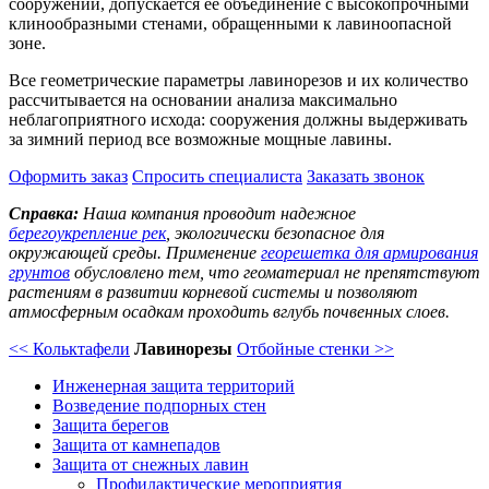
сооружений, допускается ее объединение с высокопрочными
клинообразными стенами, обращенными к лавиноопасной
зоне.
Все геометрические параметры лавинорезов и их количество
рассчитывается на основании анализа максимально
неблагоприятного исхода: сооружения должны выдерживать
за зимний период все возможные мощные лавины.
Оформить заказ
Спросить специалиста
Заказать звонок
Справка:
Наша компания проводит надежное
берегоукрепление рек
, экологически безопасное для
окружающей среды. Применение
георешетка для армирования
грунтов
обусловлено тем, что геоматериал не препятствуют
растениям в развитии корневой системы и позволяют
атмосферным осадкам проходить вглубь почвенных слоев.
<< Кольктафели
Лавинорезы
Отбойные стенки >>
Инженерная защита территорий
Возведение подпорных стен
Защита берегов
Защита от камнепадов
Защита от снежных лавин
Профилактические мероприятия